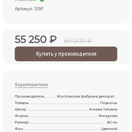
Артикул: 139F
55 250 ₽
65 000 ₽
Купить у производителя
Характеристики
Производитель ...........................................................................................................
Жостовская фабрика декоративной росписи
Товары .......................................................................................................................
Подносы
Автор .........................................................................................................................
Агеева Татьяна
Форма ........................................................................................................................
Фигурная
Размер .......................................................................................................................
60 см
Фон ............................................................................................................................
Цветной