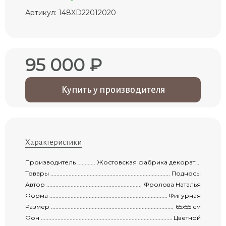
Артикул: 148XD22012020
95 000 ₽
Купить у производителя
Характеристики
Производитель ...........................................................................................................
Жостовская фабрика декоративной росписи
Товары .......................................................................................................................
Подносы
Автор .........................................................................................................................
Фролова Наталья
Форма ........................................................................................................................
Фигурная
Размер .......................................................................................................................
65х55 см
Фон ............................................................................................................................
Цветной