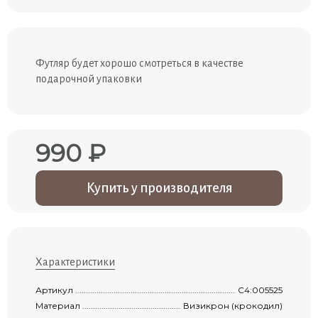
Футляр будет хорошо смотреться в качестве
подарочной упаковки
990 ₽
Купить у производителя
Характеристики
Артикул ......................................................................................................................
С4:005525
Материал ...................................................................................................................
Визикрон (крокодил)