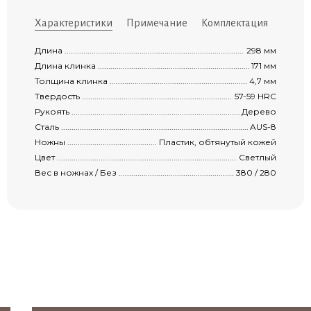
Характеристики
Примечание
Комплектация
Длина .........................................................................................................................
298 мм
Длина клинка .............................................................................................................
171 мм
Толщина клинка .........................................................................................................
4,7 мм
Твердость ...................................................................................................................
57-59 HRС
Рукоять ......................................................................................................................
Дерево
Сталь ..........................................................................................................................
AUS-8
Ножны ........................................................................................................................
Пластик, обтянутый кожей
Цвет ............................................................................................................................
Светлый
Вес в ножнах / Без .....................................................................................................
380 / 280