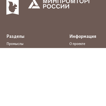
Разделы
Информация
Промыслы
О проекте
Интерактивные карты
Поддержка
Маршруты
Предприятия
Новости
Каталог
События
Образование
Истории
Документы
Прямая речь
Открытые данные
Личный кабинет