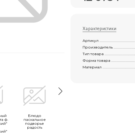
Характеристики
Артикул ...............................................
Производитель ......................................
Тип товара ...........................................
Форма товара ........................................
Материал .............................................
ный
Блюдо
Нина (тюльпан)
Красавица
та ф.
пасхальное
красный
кий"
подворье
(тюльпан)
к
радость
кий"