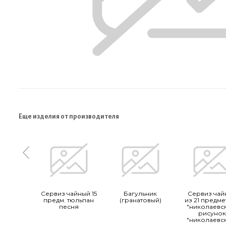
Еще изделия от производителя
Сервиз чайный 15
Багульник
Сервиз чай
предм. тюльпан
(гранатовый)
из 21 предме
песня
"николаевс
рисуно
"николаевс