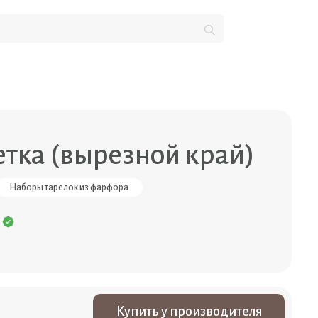
етка (вырезной край)
Наборы тарелок из фарфора
Купить у производителя