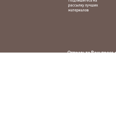
Подпишитесь на
рассылку лучших
материалов
Отправьте Ваш пресс-
на тему народных ху
news@pro