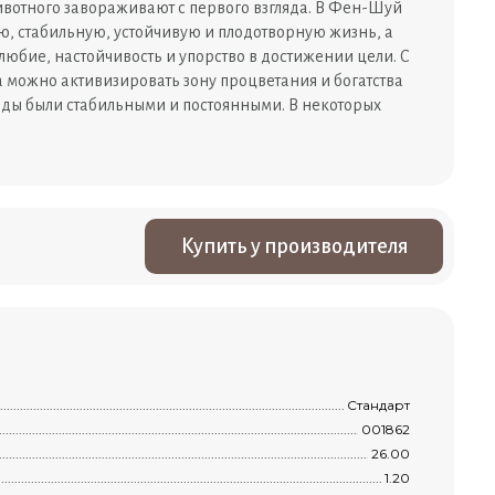
ивотного завораживают с первого взгляда. В Фен-Шуй
ю, стабильную, устойчивую и плодотворную жизнь, а
любие, настойчивость и упорство в достижении цели. С
 можно активизировать зону процветания и богатства
оды были стабильными и постоянными. В некоторых
Купить у производителя
...............................................................................................................................................
Стандарт
..............................................................................................................................................
001862
.............................................................................................................................................
26.00
................................................................................................................................................
1.20