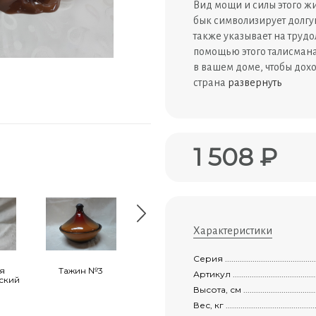
Вид мощи и силы этого ж
бык символизирует долгу
также указывает на трудо
помощью этого талисмана
в вашем доме, чтобы дох
страна
развернуть
1 508 ₽
Характеристики
Серия .................................................
я
Тажин №3
Набор для
Вазон-стакан
Артикул ...............................................
ский
холодца русский
Высота, см ...........................................
Вес, кг ................................................