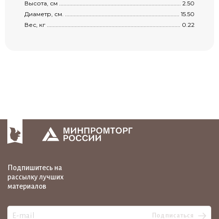
Высота, см ..................................................................................................................
2.50
Диаметр, см. ...............................................................................................................
15.50
Вес, кг ........................................................................................................................
0.22
Подпишитесь на
рассылку лучших
материалов
Подписаться