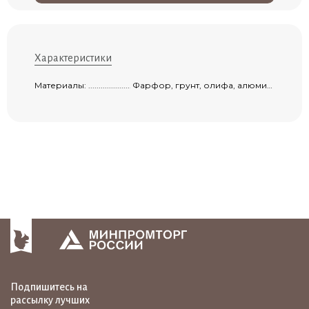
Характеристики
Материалы: ................................................................................................................
Фарфор, грунт, олифа, алюминиевый порошок, эмаль, натуральные пигменты- красители, лак пригодный для контакта с пищевыми продуктами.
Подпишитесь на
рассылку лучших