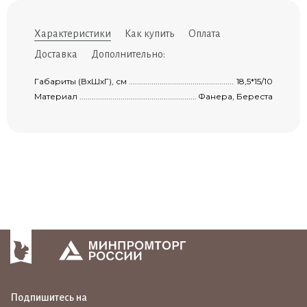
Характеристики
Как купить
Оплата
Доставка
Дополнительно:
Габариты (ВхШхГ), см ..................................................................................................
18,5*15/10
Материал ...................................................................................................................
Фанера, Береста
Подпишитесь на