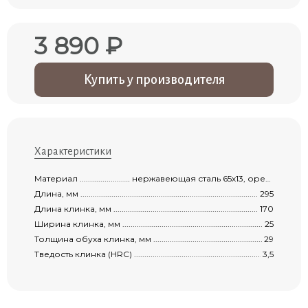
3 890 ₽
Купить у производителя
Характеристики
Материал ...................................................................................................................
нержавеющая сталь 65х13, орех, литье мельхиор, гравировка клинка
Длина, мм ...................................................................................................................
295
Длина клинка, мм .......................................................................................................
170
Ширина клинка, мм .....................................................................................................
25
Толщина обуха клинка, мм ..........................................................................................
29
Тведость клинка (HRC) ................................................................................................
3,5