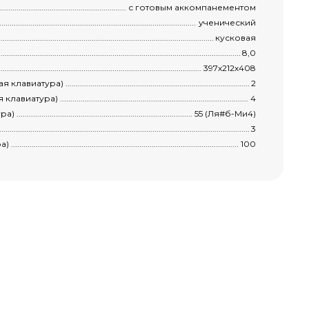
........................................................................................................................................
с готовым аккомпанементом
............................................................................................................................................
ученический
......................................................................................................................................
кусковая
..............................................................................................................................................
8,0
...........................................................................................................................................
397х212х408
............................................................................................................................
2
...........................................................................................................................
4
.................................................................................................................................
55 (Ля#б-Ми4)
...................................................................................................................................
3
.................................................................................................................................
100