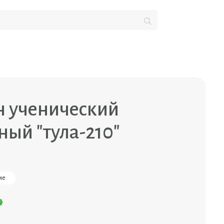
н ученический
ный "тула-210"
ие