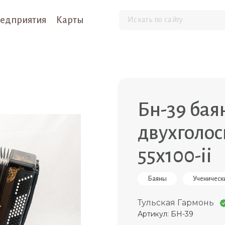
едприятия
Карты
Бн-39 бая
двухголос
55х100-ii
Баяны
Ученическ
Тульская Гармонь
Артикул: БН-39