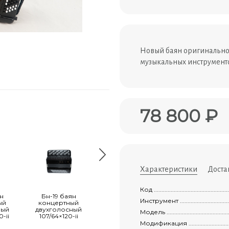
Новый баян оригинально
музыкальных инструменто
78 800 ₽
Характеристики
Доста
Код ....................................................
н
Бн-19 баян
Баян
Бн-46 баян
Инструмент ...........................................
ый
концертный
ученический
ученический
ный
двухголосный
этюд-205м2
двухголосный
Модель ................................................
0-ii
107/64×120-ii
55x100-ii
"тула" 77/46х37-i
Модификация .........................................