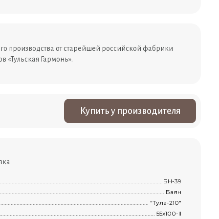
го производства от старейшей российской фабрики
в «Тульская Гармонь».
Купить у производителя
вка
..................................................................................................................................................
БН-39
...........................................................................................................................................
Баян
..............................................................................................................................................
"Тула-210"
i
........................................................................................................................................
55х100-II