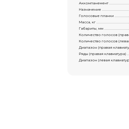
Аккомпанемент ......................................
Назначение ..........................................
Голосовые планки ...................................
Масса, кг .............................................
Габариты, мм ........................................
Количество голосов (правая клавиатура) ........
Количество голосов (левая клавиатура) ..........
Диапазон (правая клавиатура) ....................
Ряды (правая клавиатура) ..........................
Диапазон (левая клавиатура) ......................