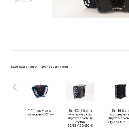
Еще изделия от производителя
Г-14 гармонь
Бн-50-1 баян
Бн-16 бая
«тульская-301м»
ученический
концертн
двухголосный
двухголос
«тула»
«тула» 61×12
92/55×120/50-ii