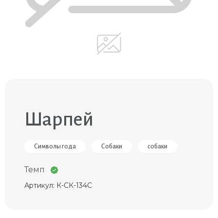
Шарпей
Символы года
Собаки
собаки
Темп
Артикул: К-СК-134С