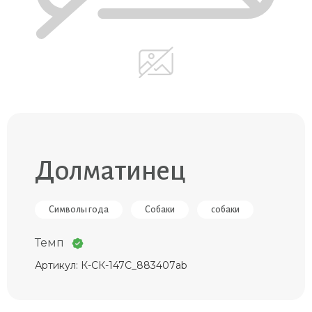
Долматинец
Символы года
Собаки
собаки
Темп
Артикул: К-СК-147С_883407ab