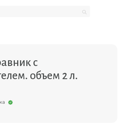
авник с
елем. объем 2 л.
ка