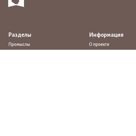
Разделы
Информация
Промыслы
О проекте
Интерактивные карты
Поддержка
Маршруты
Предприятия
Новости
Каталог
События
Образование
Истории
Документы
Прямая речь
Открытые данные
Личный кабинет
Нашли ошибку? Выделите её и нажмите Ctrl+Enter