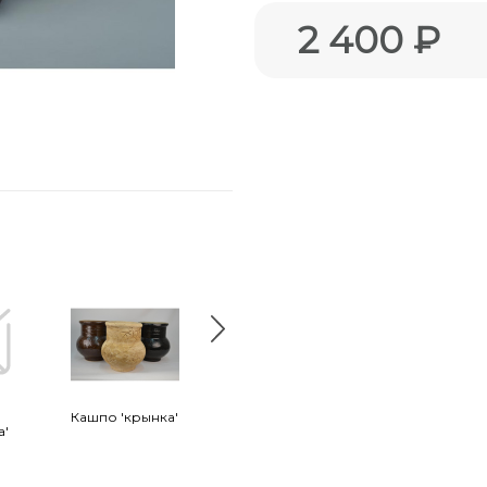
2 400 ₽
Кашпо 'крынка'
Кашпо "ботинок"
Кашпо 'хоста' 
а'
м.