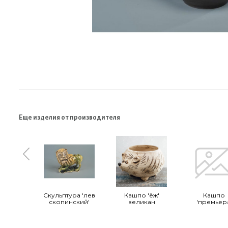
Еще изделия от производителя
Скульптура 'лев
Кашпо 'ёж'
Кашпо
скопинский'
великан
'премьер