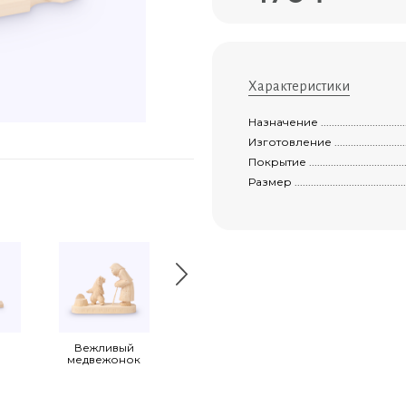
Характеристики
Назначение ..........................................
Изготовление ........................................
Покрытие .............................................
Размер ................................................
Вежливый
Завтрак
После баньки
медвежонок