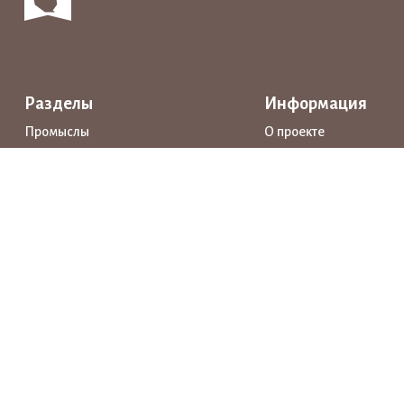
Разделы
Информация
Промыслы
О проекте
Интерактивные карты
Поддержка
Маршруты
Предприятия
Новости
Каталог
События
Образование
Истории
Документы
Прямая речь
Открытые данные
Личный кабинет
Нашли ошибку? Выделите её и нажмите Ctrl+Enter