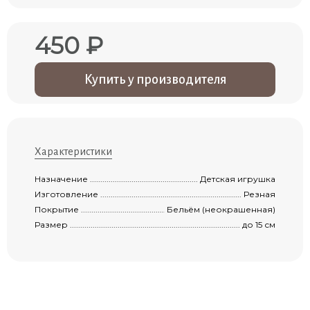
450 ₽
Купить у производителя
Характеристики
Назначение ................................................................................................................
Детская игрушка
Изготовление ............................................................................................................
Резная
Покрытие ...................................................................................................................
Бельём (неокрашенная)
Размер .......................................................................................................................
до 15 см