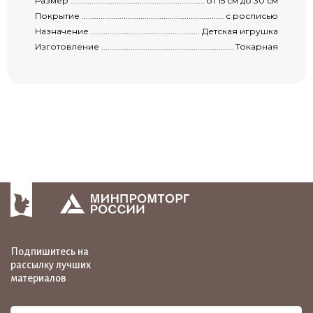
Размер .......................................................................................................................
от 15 см до 30 см
Покрытие ...................................................................................................................
с росписью
Назначение ................................................................................................................
Детская игрушка
Изготовление ............................................................................................................
Токарная
Подпишитесь на
рассылку лучших
материалов