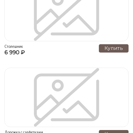
Головные уборы, шали и шарфы (11)
Платки (11)
Головные уборы, сумочки (10)
Кухонные комплекты (9)
Игрушки (9)
Крестильные наборы (8)
Халаты (8)
Пиджаки, жакеты, пальто, болеро (7)
Столешник
Купить
6 990 ₽
Пальто, жилеты, накидки (7)
Пижамы (6)
Фартуки (5)
Брюки, юбки (4)
Свингеры, пончо, пелерины (3)
Хлебницы (2)
Болеро, жакеты (2)
Абажуры (2)
Венчальные наборы (2)
Карманы (1)
Рукавицы (1)
Конверты для столовых приборов (1)
Халаты медицинские (1)
Брюки (1)
Пеньюары (1)
Юбки (1)
Зонты (1)
Дорожка с салфетками