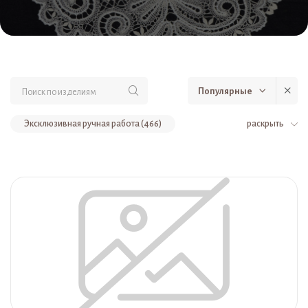
Популярные
Эксклюзивная ручная работа (466)
раскрыть
Столовый текстиль (369)
Одежда (139)
Салфетки (138)
Постельное бельё (135)
Для дома и интерьера (123)
Одежда изо льна и хлопка (119)
Воротники и манжеты (105)
Столовые комплекты (95)
Комплекты (84)
Для детей (83)
Одежда из кружева (81)