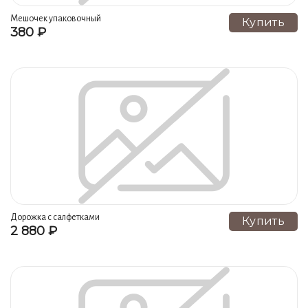
Платья, сарафаны, костюмы (73)
Мешочек упаковочный
Купить
380 ₽
Украшения и аксессуары (63)
Скатерти (57)
Аксессуары и сувениры (53)
Одежда для дома (44)
Головные уборы (40)
Пальто, костюмы, платья (40)
Столешники (28)
Блузки, болеро, пиджаки, жакеты (25)
Религиозные предметы (25)
Рушники (23)
Блузки, рубашки, туники, топы (23)
Сорочки (23)
Наволочки (21)
Пододеяльники (20)
Подстаканники (20)
Воротники, манжеты, фартуки (19)
Дорожка с салфетками
Купить
2 880 ₽
Дорожки (17)
Платья, костюмы, юбки (16)
Для школы, фартуки, воротники (15)
Для дома (14)
Сумки (14)
Простыни (13)
Воротники (11)