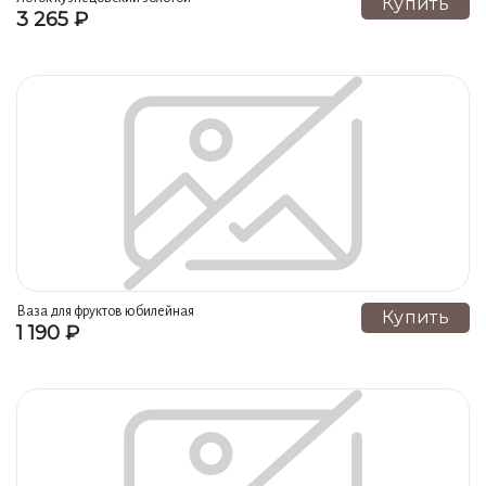
Купить
3 265 ₽
Ваза для фруктов юбилейная
Купить
1 190 ₽
отводка золотом