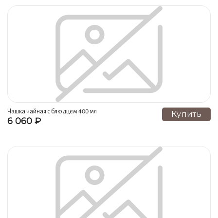
Чашка чайная с блюдцем 400 мл
Купить
6 060 ₽
кружево весенний сад