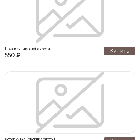
Подсвечник голубая роза
Купить
550 ₽
московский
Лоток кузнецовский золотой