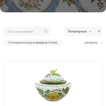
Популярные
Столовая посуда из фарфора (1292)
раскрыть
Предметы интерьера из фарфора (538)
Тарелки из фарфора (164)
Скульптуры из фарфора (153)
Чайные пары (чашки с блюдцами) из фарфора (128)
Ёлочные игрушки из фарфора (106)
Вазы из фарфора (85)
Банки из фарфора (82)
Чайники из фарфора (78)
Сервизы из фарфора (75)
Штофы из фарфора (65)
Сувениры из фарфора (56)