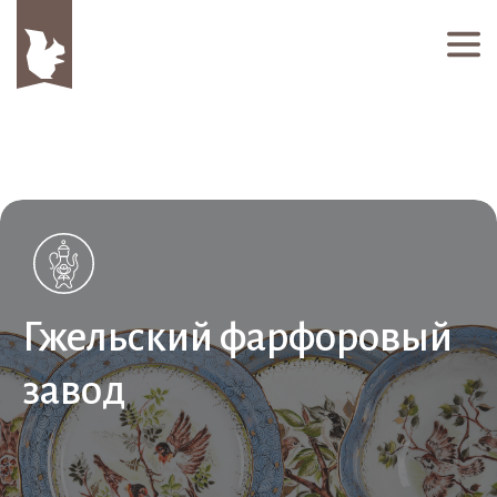
Гжельский фарфоровый
завод