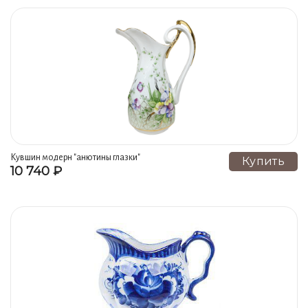
Кувшин модерн "анютины глазки"
Купить
10 740 ₽
сорокиной объем 2300 мл. гжель
ручная роспись