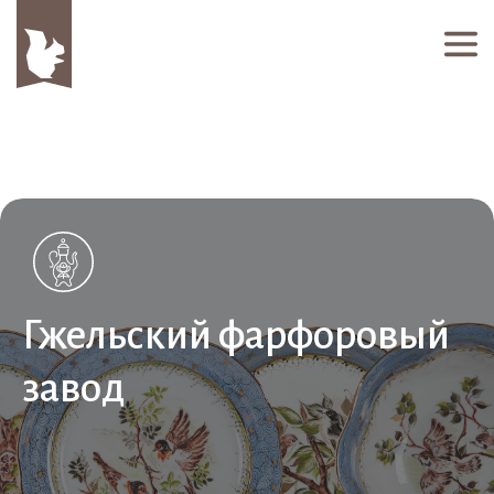
Гжельский фарфоровый
завод