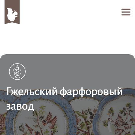
Гжельский фарфоровый
завод