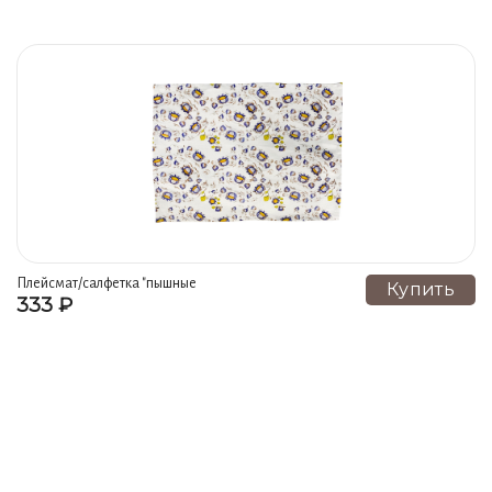
Плейсмат/салфетка "пышные
Купить
333 ₽
цветы" гжель ручная роспись