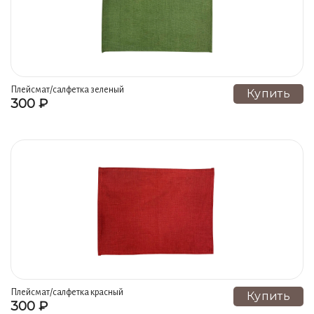
Плейсмат/салфетка зеленый
Купить
300 ₽
гжель ручная роспись
Плейсмат/салфетка красный
Купить
300 ₽
гжель ручная роспись