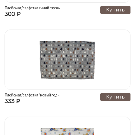
Плейсмат/салфетка синий гжель
Купить
300 ₽
ручная роспись
Плейсмат/салфетка "новый год -
Купить
333 ₽
ёлки на сером" гжель ручная
роспись