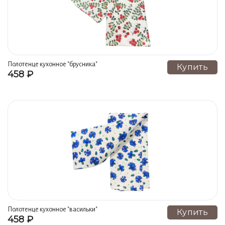
Полотенце кухонное "брусника"
Купить
458 ₽
гжель ручная роспись
Полотенце кухонное "васильки"
Купить
458 ₽
гжель ручная роспись