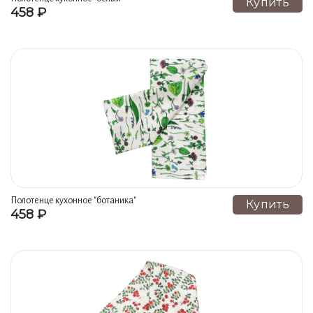
Купить
458 ₽
кролик" гжель ручная роспись
Полотенце кухонное "ботаника"
Купить
458 ₽
гжель ручная роспись