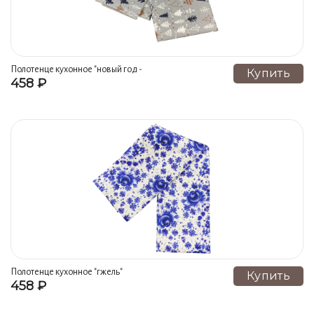
Полотенце кухонное "новый год -
Купить
458 ₽
ёлки на сером" гжель ручная
роспись
Полотенце кухонное "гжель"
Купить
458 ₽
гжель ручная роспись