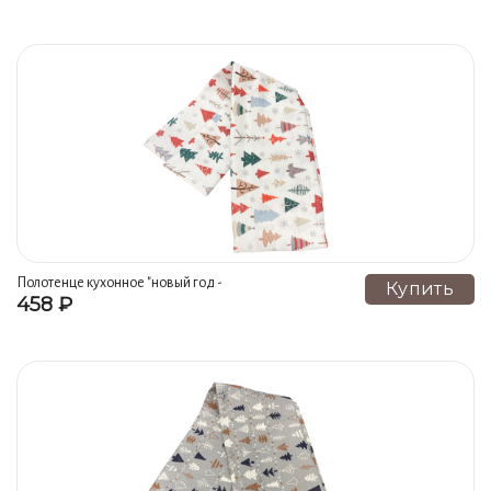
Полотенце кухонное "новый год -
Купить
458 ₽
ёлки" гжель ручная роспись