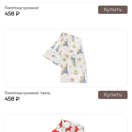
Полотенце кухонное
Купить
458 ₽
"папоротник" гжель ручная
роспись
Полотенце кухонное "гжель
Купить
458 ₽
новогодняя/паровозики" гжель
ручная роспись