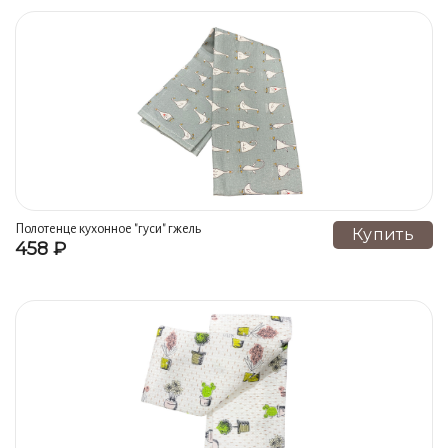
Полотенце кухонное "гуси" гжель
Купить
458 ₽
ручная роспись