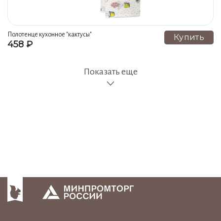
Полотенце кухонное "кактусы"
Купить
458 ₽
гжель ручная роспись
Показать еще