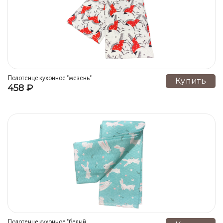
Полотенце кухонное "мезень"
Купить
458 ₽
гжель ручная роспись
Полотенце кухонное "белый