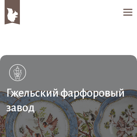
Гжельский фарфоровый
завод