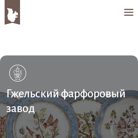
Гжельский фарфоровый
завод