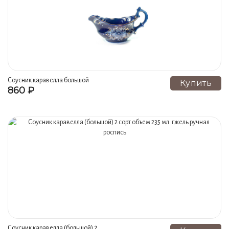
Соусник каравелла большой
Купить
860 ₽
(глухой кобальт) объем 235 мл.
гжель ручная роспись
Соусник каравелла (большой) 2