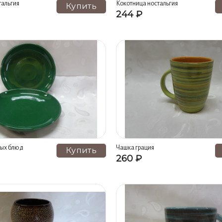
тальгия
Кокотница ностальгия
Купить
244 ₽
рых блюд
Чашка грация
Купить
260 ₽