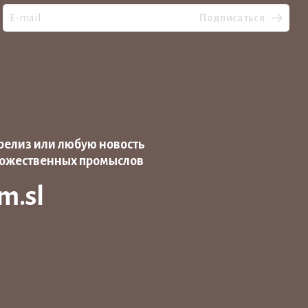
Подписаться
релиз или любую новость
дожественных промыслов
m.sl