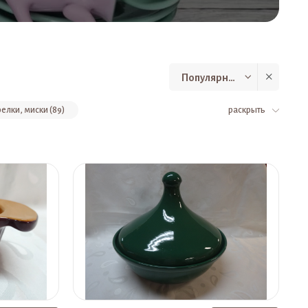
Популярные
елки, миски (89)
раскрыть
и (51)
Формы для запекания (33)
Современные интерьерные фигуры (22)
ративные подвески (11)
Настенные панно (8)
Супницы (1)
Подсвечники (1)