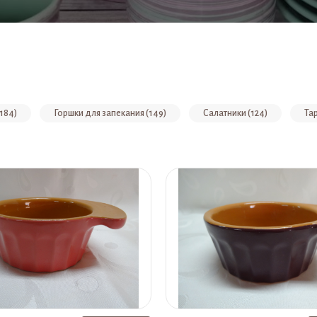
184)
Горшки для запекания (149)
Салатники (124)
Тар
тов (81)
Кокотницы (жульенницы) (53)
Сахарницы, сливочник
Копилки (29)
Чайники, турки (24)
Колокольчики (22)
аборы для специй (20)
Чайные, кофейные наборы (16)
Деко
Карандашницы (3)
Цветочники (3)
Тажины (2)