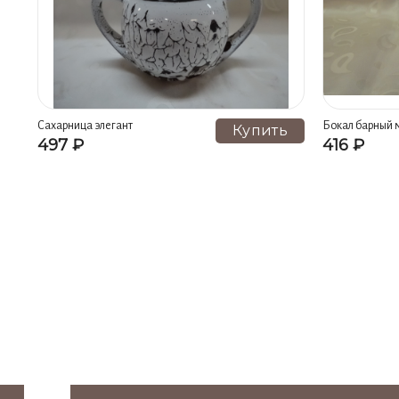
Сахарница элегант
Бокал барный 
Купить
497 ₽
416 ₽