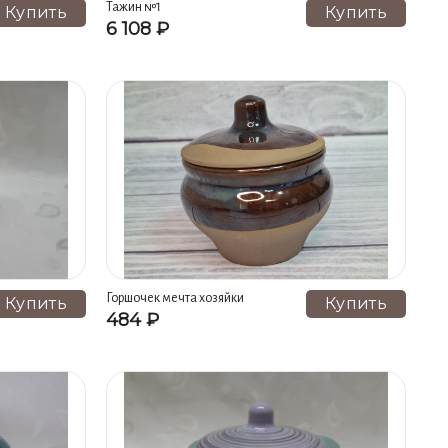
Тажин №1
Купить
Купить
6 108 ₽
Горшочек мечта хозяйки
Купить
Купить
484 ₽