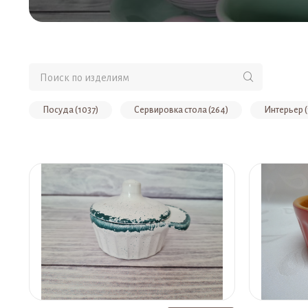
Посуда (1037)
Сервировка стола (264)
Интерьер (
Чашки, кружки, стаканы (89)
Ёмкости для хранения продук
Мелкие сувениры (33)
Заготовки для росписи (30)
Наборы для холодца (21)
Крынки, кувшины (20)
Н
Новогодние сувениры (8)
Вазы (7)
Статуэтки (7)