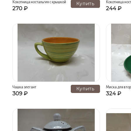
Кокотница ностальгия с крышкой
Кокотница нос
Купить
270 ₽
244 ₽
Чашка элегант
Миска для вто
Купить
309 ₽
324 ₽