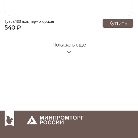
Туес с 188 нхп. пермогорская
Купить
540 ₽
роспись
Показать еще