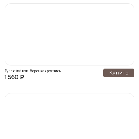
Туес с 188 нхп. борецкая роспись.
Купить
1 560 ₽