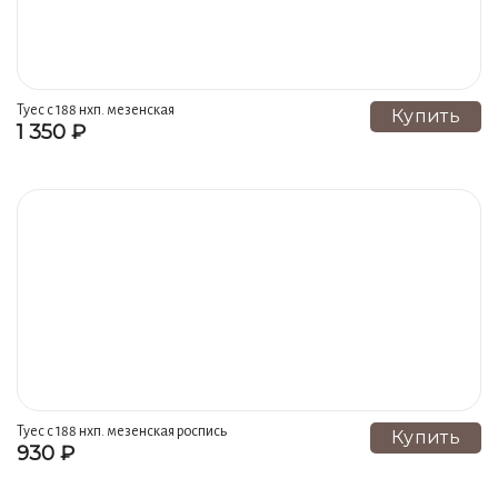
Туес с 188 нхп. мeзенская
Купить
1 350 ₽
роспись.
Туес с 188 нхп. мезенская роспись
Купить
930 ₽