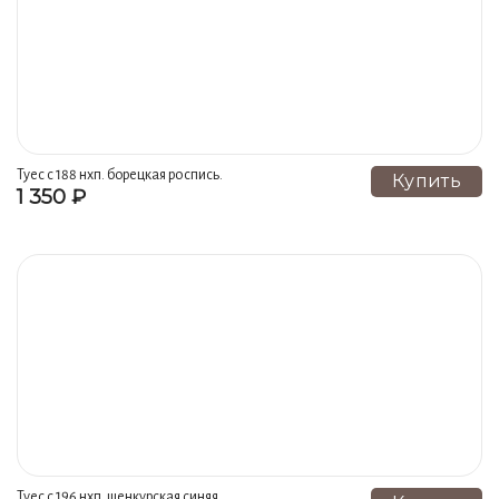
Туес с 188 нхп. борецкая рoспись.
Купить
1 350 ₽
Туес с 196 нхп. шенкурская синяя