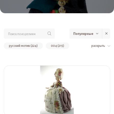
Популярные
русский мотив (224)
004 (215)
раскрыть
Категория: Русский костюм (199)
елочные игрушки (159)
024 (158)
Шкатулка (151)
Народы России (134)
подвеска (114)
Категория: Подвески (110)
Сказка (105)
002 (92)
021 (89)
014 (82)
Девичий праздничный костюм (79)
Русский костюм (77)
Светский костюм (76)