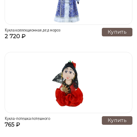
Кукла коллекционная дед мороз
Купить
2 720 ₽
в боярской шубе из парчи
Кукла-потешка потешного
Купить
765 ₽
промысла испаночка.