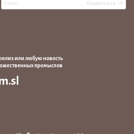
Подписаться
релиз или любую новость
дожественных промыслов
m.sl