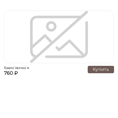
Кашпо 'овечка' м
Купить
760 ₽