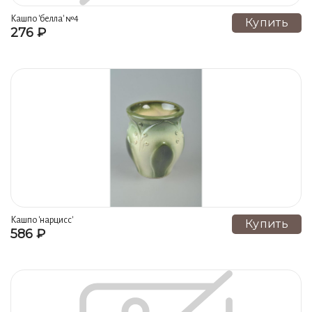
Кашпо 'белла' №4
Купить
276 ₽
Кашпо 'нарцисс'
Купить
586 ₽