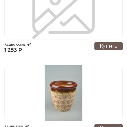
Кашпо 'осень' №1
Купить
1 283 ₽
Кашпо 'кира' №1