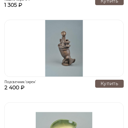
Купить
1 305 ₽
Подсвечник 'сирен'
Купить
2 400 ₽