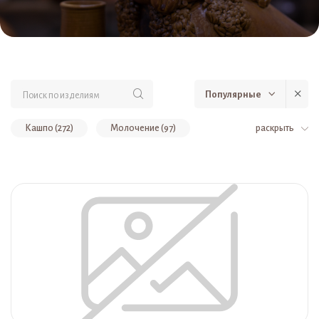
Популярные
Кашпо (272)
Молочение (97)
раскрыть
Шамот, изделия для сада (71)
Авторские изделия (57)
Сувенир (35)
Вазы (26)
Новый год 2020 (22)
Посуда (17)
Часы (17)
Подсвечники (9)
Новинки (9)
Чашки (5)
Сувениры (2)
Квасники (2)