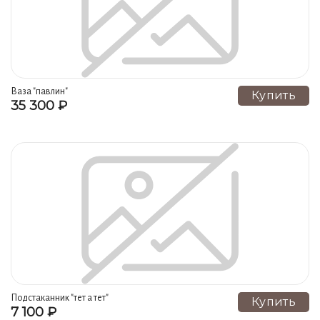
Ваза "павлин"
Купить
35 300 ₽
Подcтаканник "тет а тет"
Купить
7 100 ₽