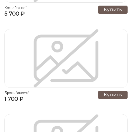
Лампады и подсвечники (17)
Винные наборы (15)
Колье "танго"
Купить
5 700 ₽
Броши (15)
Браслеты (15)
Плакетки и свитки (15)
Игольницы и салфетницы (13)
Колье (12)
Конфетницы и лоточки (10)
Наборы для курения (8)
Кубки (7)
Коробочки (7)
Подарки спортивного характера (7)
Рамки для картин и фотографий (7)
Часы (6)
Икорницы и солонки (6)
Кольца (3)
Брошь "анюта"
Купить
1 700 ₽