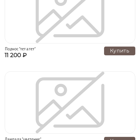
Подноc "тет а тет"
Купить
11 200 ₽
Лампада "цветение"