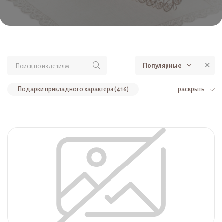
Популярные
Подарки прикладного характера (416)
раскрыть
Женские украшения (121)
Подстаканники (104)
Шкатулки (67)
Корпоративные подарки (67)
Вазы и корзиночки (49)
Серьги (42)
Панно, тарелочки и подносы (39)
Ложки (36)
Подвески (34)
VIP подарки (31)
Чайные наборы (27)
Товары для офиса (22)
Подарки (21)
Подарки религиозного характера (17)