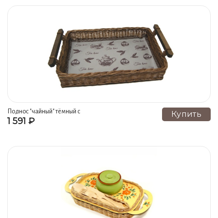
Поднос "чайный" тёмный с
Купить
1 591 ₽
текстильной салфеткой с принтом