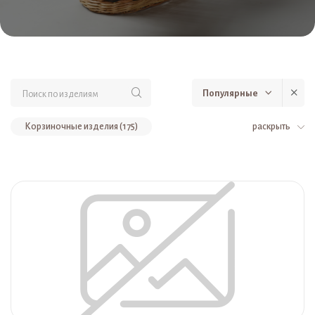
Популярные
Корзиночные изделия (175)
раскрыть
Подарочная упаковка и сувенирная продукция (135)
Корзины (105)
Наборы для творчества (91)
Товары для животных (83)
Сувениры и подарки (52)
Роспись по дереву (39)
Футляры (37)
Лежаки (37)
Подносы и тарелки (36)
Интерьерные (31)
Набойка по ткани (25)
Шкатулки (24)
Коробки для чая и кофе (22)