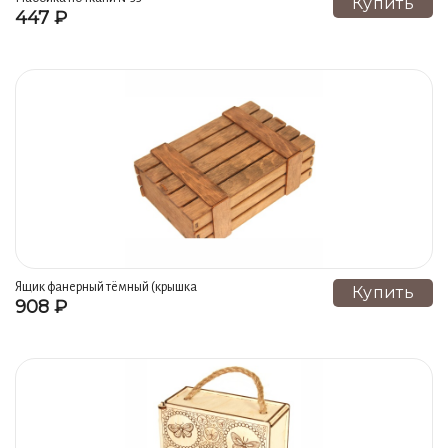
Купить
447 ₽
Ящик фанерный тёмный (крышка
Купить
908 ₽
из "реек")