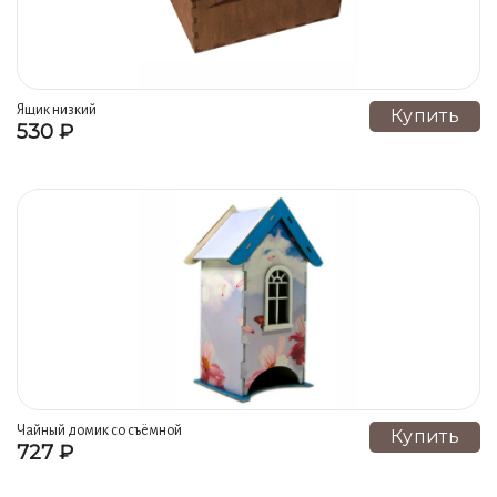
Ящик низкий
Купить
530 ₽
Чайный домик со съёмной
Купить
727 ₽
крышей с принтом "космея"