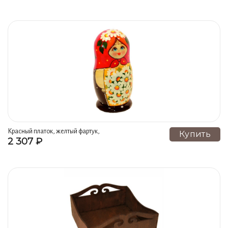
Красный платок, желтый фартук,
Купить
2 307 ₽
ромашки