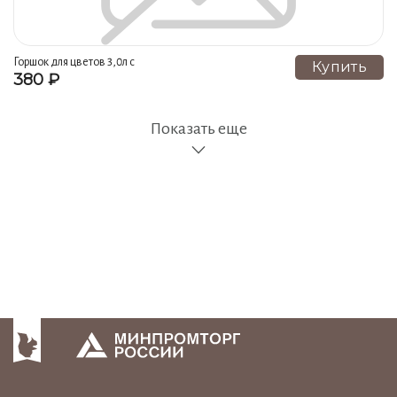
Горшок для цветов 3,0л с
Купить
380 ₽
поддоном №19 1 сорт
Показать еще