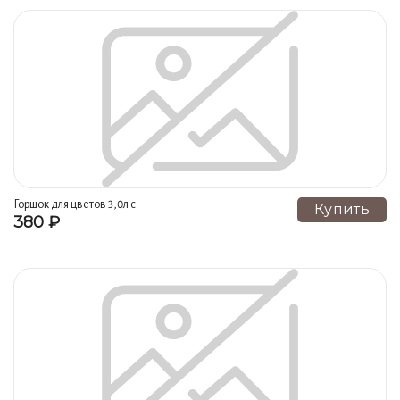
Горшок для цветов 3,0л с
Купить
380 ₽
поддоном №015 1 сорт