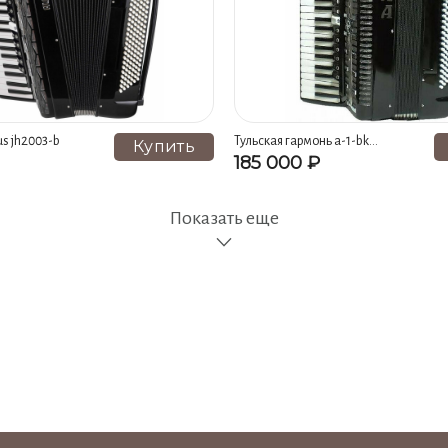
s jh2003-b
Тульская гармонь а-1-bk
Купить
аккордеон "тула" 41х120-iv-13 6
185 000 ₽
Показать еще