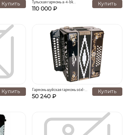
Тульская гармонь а-4-bk
Купить
Купить
аккордеон "тула" 37х80-iii-7 2
110 000 ₽
Гармонь шуйская гармонь s6xl-a-
Купить
Купить
black
50 240 ₽