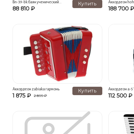
Bn-39-bk баян ученический
Аккордеон hohne
Купить
двухголосный "тула-210", 55х100-
88 810 ₽
188 700 ₽
ii, черный, тульская гармонь
Аккордеон zabiaka гармонь
Аккордеон а-5 "
Купить
1 875 ₽
112 500 ₽
2 899 ₽