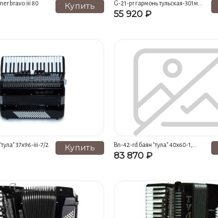
r bravo iii 80
G-21-pr гармонь тульская-301м
Купить
25х25-iii с двумя ремнями,
55 920 ₽
фиолетовая, тульская гармонь
тула" 37х96-iii-7/2
Bn-42-rd баян "тула" 40х60-1,
Купить
детский, красный, тульская
83 870 ₽
гармонь