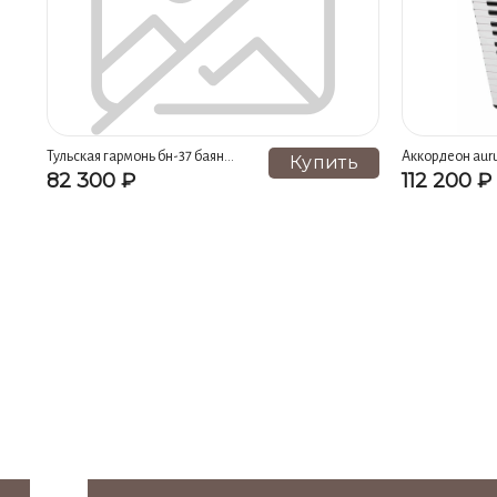
Тульская гармонь бн-37 баян
Аккордеон auru
Купить
ученический двухголосный
82 300 ₽
112 200 ₽
'тула-209' 92/55х100-ii