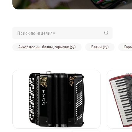
Аккордеоны, баяны, гармони (53)
Баяны (25)
Гарм
Ученические готово-выборные (6)
Концертные (6)