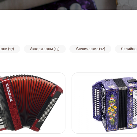
они (17)
Аккордеоны (13)
Ученические (12)
Серийног
Пианино (3)
Детские музыкальные инструменты (2)
Ученич