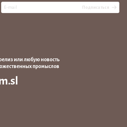
Подписаться
релиз или любую новость
дожественных промыслов
m.sl