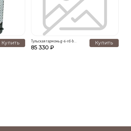
Тульская гармонь g-6-rd-b
Купить
Купить
гармонь тульская-301м 25х25-iii
85 330 ₽
си мажор, красная