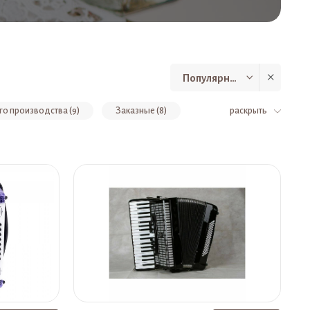
Популярные
о производства (9)
Заказные (8)
раскрыть
еские многотембровые (1)