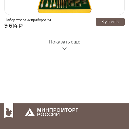
Набор столовых приборов 24
Купить
9 614 ₽
предмета упаковка из
картонамодель м-20
«нижегородская»
Показать еще