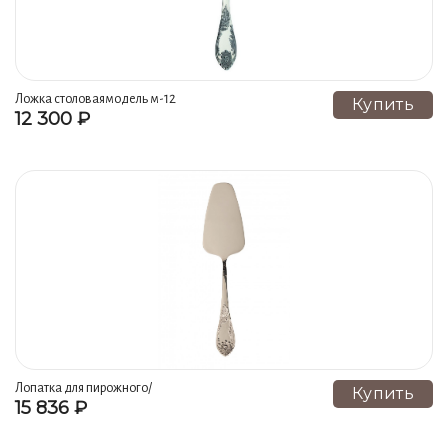
Ложка столоваямодель м-12
Купить
12 300 ₽
«императорский»
Лопатка для пирожного/
Купить
15 836 ₽
тортамодель м-12
«императорский»