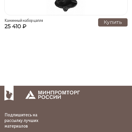
Каминный набор цапля
Купить
25 410 ₽
(подставка, совок, кочерга,
щипцы) к-11
Подпишитесь на
рассылку лучших
материалов