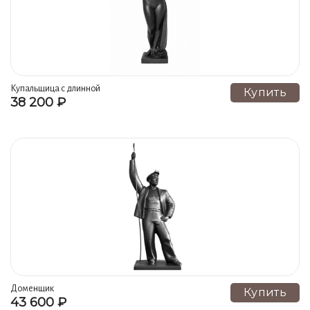
Купальщица с длинной
Купить
38 200 ₽
драпировкой
Доменщик
Купить
43 600 ₽