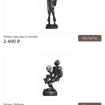
Клоун с тростью (с мячом)
Купить
2 400 ₽
Клоун с бубном